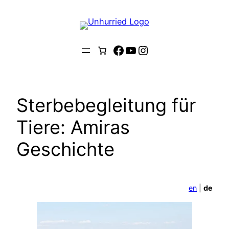
Zum
Inhalt
springen
Facebook
YouTube
Instagram
Sterbebegleitung für
Tiere: Amiras
Geschichte
en
|
de