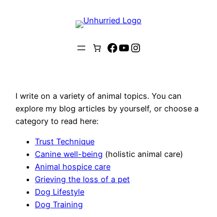
Zum
Inhalt
springen
Facebook
YouTube
Instagram
I write on a variety of animal topics. You can
explore my blog articles by yourself, or choose a
category to read here:
Trust Technique
Canine well-being
(holistic animal care)
Animal hospice care
Grieving the loss of a pet
Dog Lifestyle
Dog Training